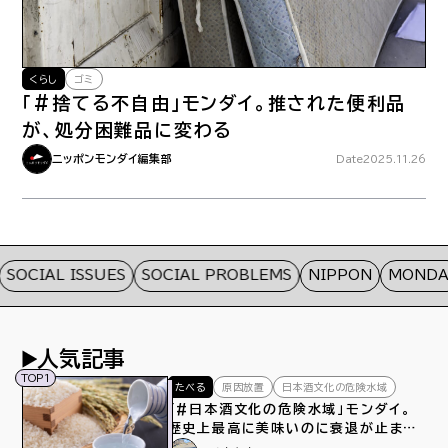
くらし
ゴミ
「#捨てる不自由」モンダイ。推された便利品
が、処分困難品に変わる
ニッポンモンダイ編集部
Date
2025.11.26
SOCIAL ISSUES
SOCIAL PROBLEMS
NIPPON
MONDAI
人気記事
TOP1
たべる
原因放置
日本酒文化の危険水域
「#日本酒文化の危険水域」モンダイ。
歴史上最高に美味いのに衰退が止まら
ない