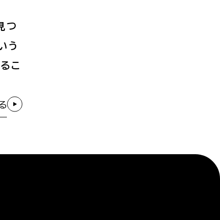
見つ
いう
するこ
る