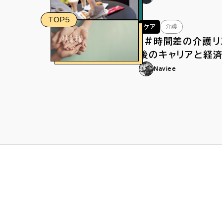
TOP5
介護
ケア
「#時間差の介護リ
後のキャリアと経
よる介護離職
Naviee