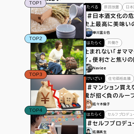
TOP1
原因放置
日本
たべる
「#日本酒文化の危
史上最高に美味い
華川富士也
TOP2
共働き
はたらく
止まれない「＃ママ
イ。便利さと焦りの
もペダルをこぐ
Naviee
TOP3
住宅価格高騰
けいざい
「#マンション買え
騰が招く負のルー
佐々木倫子
TOP4
セルフプロデュ
はたらく
「#セルフプロデュ
佐藤真生