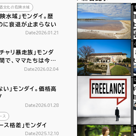
酒文化の危険水域
険水域」モンダイ。歴
のに衰退が止まらない
Date
2026.01.21
チャリ暴走族」モンダ
間で、ママたちは今日
Date
2026.02.04
ない」モンダイ。価格高
プ
Date
2026.01.28
ース
ース格差」モンダイ
Date
2025.12.10