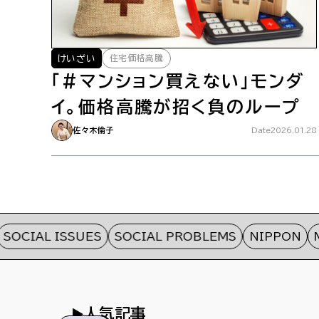
住宅価格高騰
けいざい
「#マンション買えない」モンダ
イ。価格高騰が招く負のループ
佐々木倫子
Date
2026.01.28
IAL ISSUES
SOCIAL PROBLEMS
NIPPON
MON
人気記事