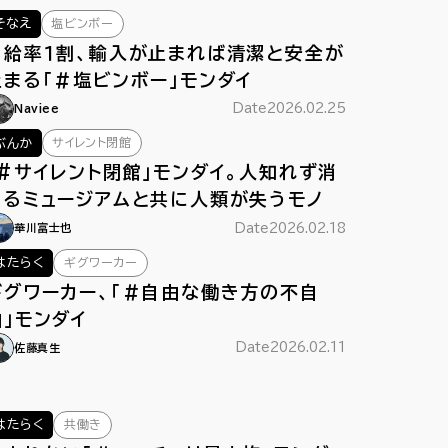
塩ビンボー
そなえ
自給率１割、輸入が止まれば清潔と安全が
止まる「＃塩ビンボー」モンダイ
Date
2026.02.25
Naviee
サイレント閉館
ぶんか
「#サイレント閉館」モンダイ。人知れず消
えるミュージアムと共に人類が失うモノ
Date
2026.02.18
華川富士也
ギグワーカー
はたらく
ギグワーカー、「＃自由な働き方の不自
由」モンダイ
Date
2026.02.11
佐藤真生
共働き
はたらく