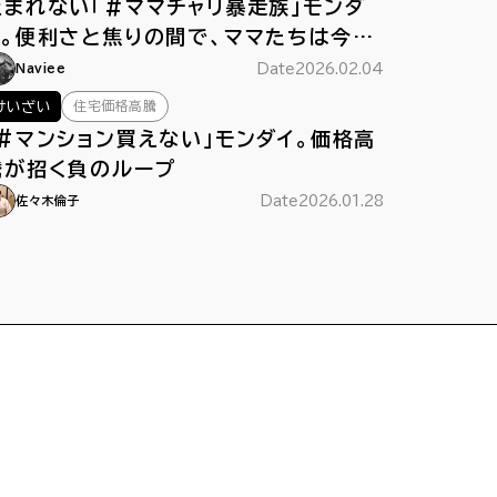
止まれない「＃ママチャリ暴走族」モンダ
イ。便利さと焦りの間で、ママたちは今日
もペダルをこぐ
Date
2026.02.04
Naviee
住宅価格高騰
けいざい
「#マンション買えない」モンダイ。価格高
騰が招く負のループ
Date
2026.01.28
佐々木倫子