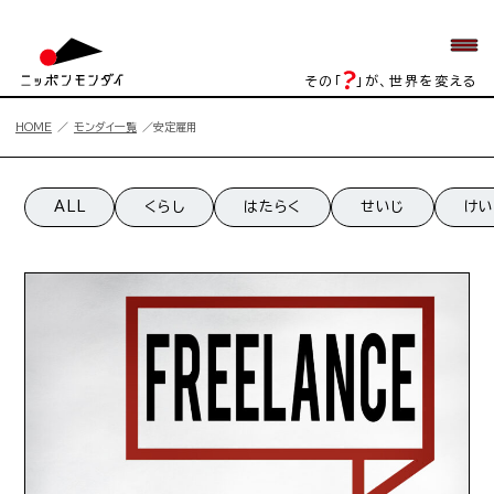
その「
」が、世界を変える
HOME
モンダイ一覧
安定雇用
安定雇用一覧
ALL
くらし
はたらく
せいじ
けい
安定雇用の記事一覧