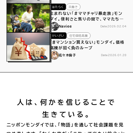
はたらく
共働き
止まれない「＃ママチャリ暴走族」モン
ダイ。便利さと焦りの間で、ママたちは
今日もペダルをこぐ
Naviee
Date
2026.02.04
けいざい
住宅価格高騰
「#マンション買えない」モンダイ。価格
高騰が招く負のループ
佐々木倫子
Date
2026.01.28
人は、何かを信じることで
生きている。
ニッポンモンダイでは、「物語」を通して社会課題を見