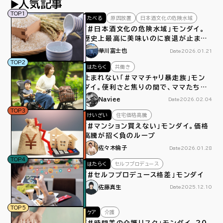
人気記事
TOP1
たべる
原因放置
日本酒文化の危険水域
「#日本酒文化の危険水域」モンダイ。
歴史上最高に美味いのに衰退が止まら
ない
華川富士也
Date
2026.01.21
TOP2
はたらく
共働き
止まれない「＃ママチャリ暴走族」モン
ダイ。便利さと焦りの間で、ママたちは
今日もペダルをこぐ
Naviee
Date
2026.02.04
TOP3
けいざい
住宅価格高騰
「#マンション買えない」モンダイ。価格
高騰が招く負のループ
佐々木倫子
Date
2026.01.28
TOP4
はたらく
セルフプロデュース
「#セルフプロデュース格差」モンダイ
佐藤真生
Date
2025.12.10
TOP5
ケア
介護