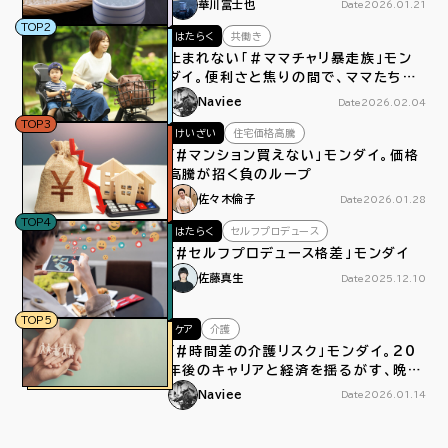
華川富士也
Date
2026.01.21
TOP2
はたらく
共働き
止まれない「＃ママチャリ暴走族」モン
ダイ。便利さと焦りの間で、ママたちは
今日もペダルをこぐ
Naviee
Date
2026.02.04
TOP3
けいざい
住宅価格高騰
「#マンション買えない」モンダイ。価格
高騰が招く負のループ
佐々木倫子
Date
2026.01.28
TOP4
はたらく
セルフプロデュース
「#セルフプロデュース格差」モンダイ
佐藤真生
Date
2025.12.10
TOP5
ケア
介護
「#時間差の介護リスク」モンダイ。20
年後のキャリアと経済を揺るがす、晩産
化による介護離職
Naviee
Date
2026.01.14