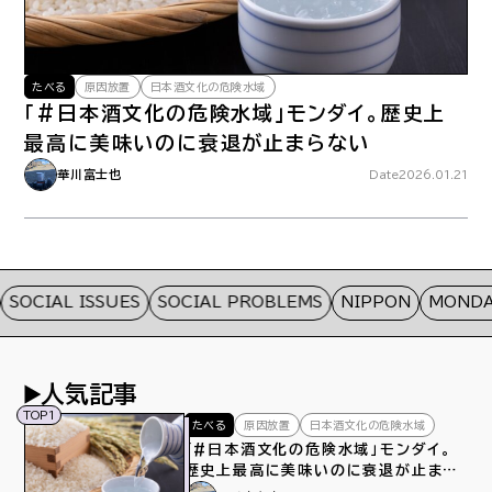
たべる
原因放置
日本酒文化の危険水域
「#日本酒文化の危険水域」モンダイ。歴史上
最高に美味いのに衰退が止まらない
華川富士也
Date
2026.01.21
SOCIAL ISSUES
SOCIAL PROBLEMS
NIPPON
MONDAI
人気記事
TOP1
たべる
原因放置
日本酒文化の危険水域
「#日本酒文化の危険水域」モンダイ。
歴史上最高に美味いのに衰退が止まら
ない