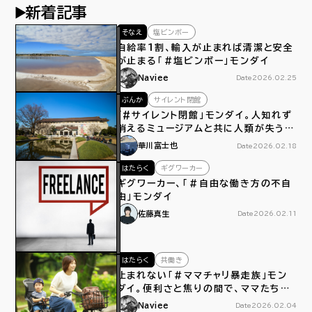
新着記事
そなえ
塩ビンボー
自給率１割、輸入が止まれば清潔と安全
が止まる「＃塩ビンボー」モンダイ
Naviee
Date
2026.02.25
ぶんか
サイレント閉館
「#サイレント閉館」モンダイ。人知れず
消えるミュージアムと共に人類が失うモ
ノ
華川富士也
Date
2026.02.18
はたらく
ギグワーカー
ギグワーカー、「＃自由な働き方の不自
由」モンダイ
佐藤真生
Date
2026.02.11
はたらく
共働き
止まれない「＃ママチャリ暴走族」モン
ダイ。便利さと焦りの間で、ママたちは
今日もペダルをこぐ
Naviee
Date
2026.02.04