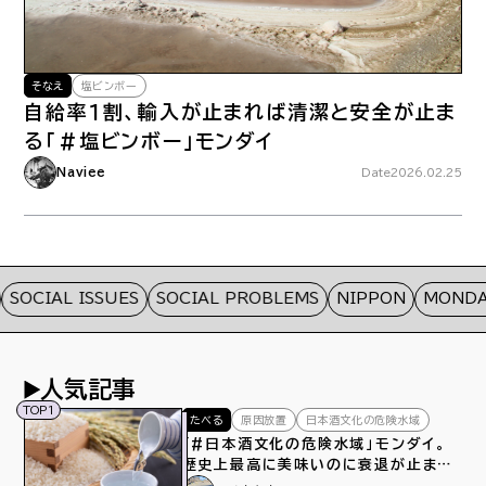
そなえ
塩ビンボー
自給率１割、輸入が止まれば清潔と安全が止ま
る「＃塩ビンボー」モンダイ
Naviee
Date
2026.02.25
OCIAL ISSUES
SOCIAL PROBLEMS
NIPPON
MONDAI
人気記事
TOP1
たべる
原因放置
日本酒文化の危険水域
「#日本酒文化の危険水域」モンダイ。
歴史上最高に美味いのに衰退が止まら
ない