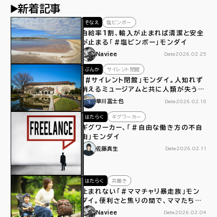
新着記事
そなえ
塩ビンボー
自給率１割、輸入が止まれば清潔と安全
が止まる「＃塩ビンボー」モンダイ
Naviee
Date
2026.02.25
ぶんか
サイレント閉館
「#サイレント閉館」モンダイ。人知れず
消えるミュージアムと共に人類が失うモ
ノ
華川富士也
Date
2026.02.18
はたらく
ギグワーカー
ギグワーカー、「＃自由な働き方の不自
由」モンダイ
佐藤真生
Date
2026.02.11
はたらく
共働き
止まれない「＃ママチャリ暴走族」モン
ダイ。便利さと焦りの間で、ママたちは
今日もペダルをこぐ
Naviee
Date
2026.02.04