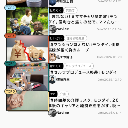
華川富士也
Date
2026.01.21
TOP2
はたらく
共働き
止まれない「＃ママチャリ暴走族」モン
ダイ。便利さと焦りの間で、ママたちは
今日もペダルをこぐ
Naviee
Date
2026.02.04
TOP3
けいざい
住宅価格高騰
「#マンション買えない」モンダイ。価格
高騰が招く負のループ
佐々木倫子
Date
2026.01.28
TOP4
はたらく
セルフプロデュース
「#セルフプロデュース格差」モンダイ
佐藤真生
Date
2025.12.10
TOP5
ケア
介護
「#時間差の介護リスク」モンダイ。20
年後のキャリアと経済を揺るがす、晩産
化による介護離職
Naviee
Date
2026.01.14