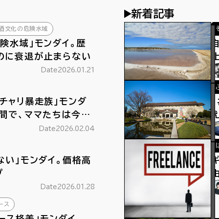
新着記事
酒文化の危険水域
険水域」モンダイ。歴
のに衰退が止まらない
Date
2026.01.21
チャリ暴走族」モンダ
間で、ママたちは今日
Date
2026.02.04
ない」モンダイ。価格高
プ
Date
2026.01.28
ース
ース格差」モンダイ