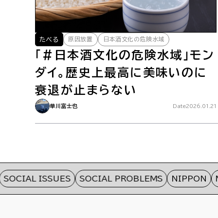
原因放置
日本酒文化の危険水域
たべる
「#日本酒文化の危険水域」モン
ダイ。歴史上最高に美味いのに
衰退が止まらない
華川富士也
Date
2026.01.21
CIAL ISSUES
SOCIAL PROBLEMS
NIPPON
MON