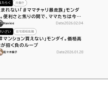
共働き
はたらく
止まれない「＃ママチャリ暴走族」モンダ
イ。便利さと焦りの間で、ママたちは今日
もペダルをこぐ
Date
2026.02.04
Naviee
住宅価格高騰
けいざい
「#マンション買えない」モンダイ。価格高
騰が招く負のループ
Date
2026.01.28
佐々木倫子