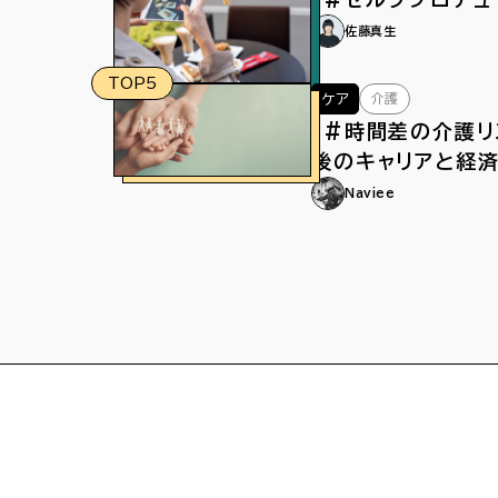
佐藤真生
TOP5
介護
ケア
「#時間差の介護リ
後のキャリアと経
よる介護離職
Naviee