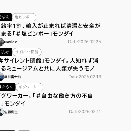
塩ビンボー
そなえ
自給率１割、輸入が止まれば清潔と安全が
止まる「＃塩ビンボー」モンダイ
Date
2026.02.25
Naviee
サイレント閉館
ぶんか
「#サイレント閉館」モンダイ。人知れず消
えるミュージアムと共に人類が失うモノ
Date
2026.02.18
華川富士也
ギグワーカー
はたらく
ギグワーカー、「＃自由な働き方の不自
由」モンダイ
Date
2026.02.11
佐藤真生