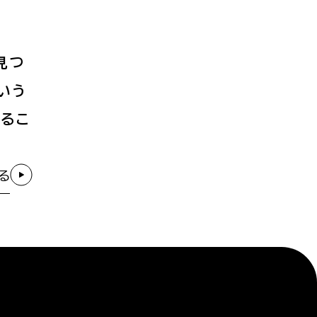
見つ
いう
するこ
る