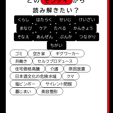
どの
モンダイ
から
読み解きたい？
くらし
はたらく
せいじ
けいざい
まなび
ケア
たべる
かんきょう
そなえ
あんぜん
ぶんか
つながり
ちがい
ゴミ
空き家
ギグワーカー
共働き
セルフプロデュース
住宅価格高騰
介護
原因放置
日本酒文化の危険水域
クマ
塩ビンボー
サイレント閉館
墓じまい
美容整形