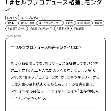
「#セルフプロデュース格差」モンダ
イ
はたらく
セルフプロデュース
#SNS
#SNS広告
#インフルエンサー
#商売
#毎日投稿
#経営
#自己アピール
#自己プロデュース
#若者人気
#飲食店
2025.12.10
＃セルフプロデュース格差モンダイとは？
同じ商品を出しても、同じサービスを提供しても、「発信
の上手さ」で売上や人気が大きく変わってしまう時代。
SNSの“セルフプロデュース力”が、仕事やキャリア、さら
には人生の選択肢までをも左右している現実を指す。
SNSは単なる発信ツールではなく、もはや「生存戦略」の
インフラとなっている。