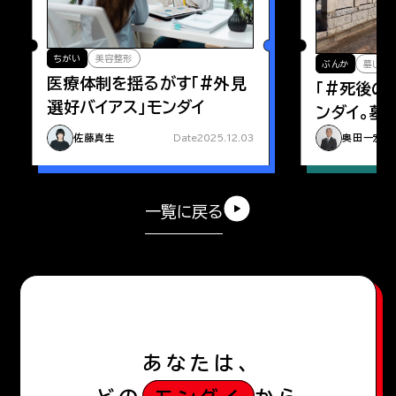
ちがい
美容整形
ぶんか
墓じま
医療体制を揺るがす「#外見
「#死後の
選好バイアス」モンダイ
ンダイ。墓
人の「死後
佐藤真生
奥田一宏
Date
2025.12.03
一覧に戻る
あなたは、