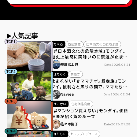
人気記事
TOP1
たべる
原因放置
日本酒文化の危険水域
「#日本酒文化の危険水域」モンダイ。
歴史上最高に美味いのに衰退が止まら
ない
華川富士也
Date
2026.01.21
TOP2
はたらく
共働き
止まれない「＃ママチャリ暴走族」モン
ダイ。便利さと焦りの間で、ママたちは
今日もペダルをこぐ
Naviee
Date
2026.02.04
TOP3
けいざい
住宅価格高騰
「#マンション買えない」モンダイ。価格
高騰が招く負のループ
佐々木倫子
Date
2026.01.28
TOP4
はたらく
セルフプロデュース