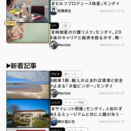
「#セルフプロデュース格差」モンダイ
佐藤真生
Date
2025.12.10
TOP5
ケア
介護
「#時間差の介護リスク」モンダイ。20
年後のキャリアと経済を揺るがす、晩産
化による介護離職
Naviee
Date
2026.01.14
新着記事
そなえ
塩ビンボー
自給率１割、輸入が止まれば清潔と安全
が止まる「＃塩ビンボー」モンダイ
Naviee
Date
2026.02.25
ぶんか
サイレント閉館
「#サイレント閉館」モンダイ。人知れず
消えるミュージアムと共に人類が失うモ
ノ
華川富士也
Date
2026.02.18
はたらく
ギグワーカー