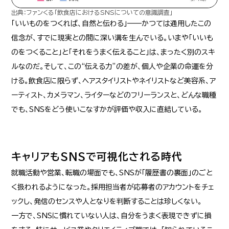
出典：ファンくる「飲食店におけるSNSについての意識調査」
「いいものをつくれば、自然と伝わる」——かつては通用したこの
信念が、すでに現実との間に深い溝を生んでいる。いまや「いいも
のをつくること」と「それをうまく伝えること」は、まったく別のスキ
ルなのだ。そして、この“伝える力”の差が、個人や企業の命運を分
ける。飲食店に限らず、ヘアスタイリストやネイリストなど美容系、ア
ーティスト、カメラマン、ライターなどのフリーランスと、どんな職種
でも、SNSをどう使いこなすかが評価や収入に直結している。
キャリアもSNSで可視化される時代
就職活動や営業、転職の場面でも、SNSが「履歴書の裏面」のごと
く扱われるようになった。採用担当者が応募者のアカウントをチェ
ックし、発信のセンスや人となりを判断することは珍しくない。
一方で、SNSに慣れていない人は、自分をうまく表現できずに損