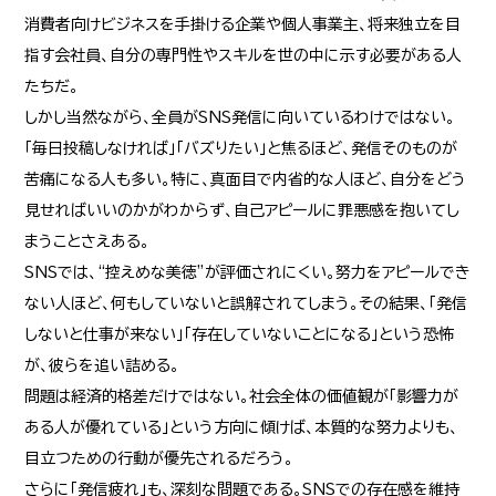
消費者向けビジネスを手掛ける企業や個人事業主、将来独立を目
指す会社員、自分の専門性やスキルを世の中に示す必要がある人
たちだ。
しかし当然ながら、全員がSNS発信に向いているわけではない。
「毎日投稿しなければ」「バズりたい」と焦るほど、発信そのものが
苦痛になる人も多い。特に、真面目で内省的な人ほど、自分をどう
見せればいいのかがわからず、自己アピールに罪悪感を抱いてし
まうことさえある。
SNSでは、“控えめな美徳”が評価されにくい。努力をアピールでき
ない人ほど、何もしていないと誤解されてしまう。その結果、「発信
しないと仕事が来ない」「存在していないことになる」という恐怖
が、彼らを追い詰める。
問題は経済的格差だけではない。社会全体の価値観が「影響力が
ある人が優れている」という方向に傾けば、本質的な努力よりも、
目立つための行動が優先されるだろう。
さらに「発信疲れ」も、深刻な問題である。SNSでの存在感を維持