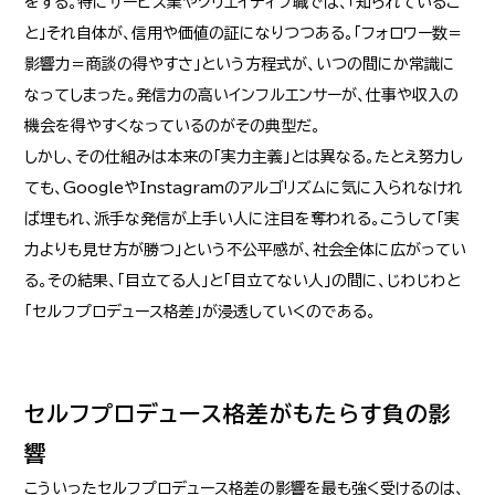
をする。特にサービス業やクリエイティブ職では、「知られているこ
と」それ自体が、信用や価値の証になりつつある。「フォロワー数＝
影響力＝商談の得やすさ」という方程式が、いつの間にか常識に
なってしまった。発信力の高いインフルエンサーが、仕事や収入の
機会を得やすくなっているのがその典型だ。
しかし、その仕組みは本来の「実力主義」とは異なる。たとえ努力し
ても、GoogleやInstagramのアルゴリズムに気に入られなけれ
ば埋もれ、派手な発信が上手い人に注目を奪われる。こうして「実
力よりも見せ方が勝つ」という不公平感が、社会全体に広がってい
る。その結果、「目立てる人」と「目立てない人」の間に、じわじわと
「セルフプロデュース格差」が浸透していくのである。
セルフプロデュース格差がもたらす負の影
響
こういったセルフプロデュース格差の影響を最も強く受けるのは、