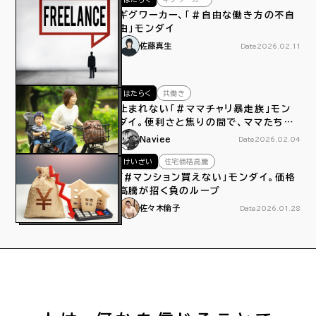
ギグワーカー、「＃自由な働き方の不自
由」モンダイ
佐藤真生
Date
2026.02.11
はたらく
共働き
止まれない「＃ママチャリ暴走族」モン
ダイ。便利さと焦りの間で、ママたちは
今日もペダルをこぐ
Naviee
Date
2026.02.04
けいざい
住宅価格高騰
「#マンション買えない」モンダイ。価格
高騰が招く負のループ
佐々木倫子
Date
2026.01.28