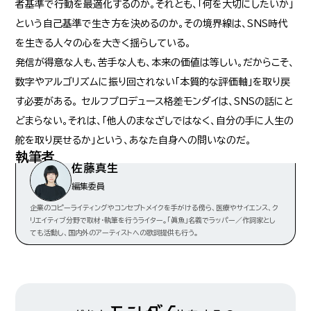
者基準で行動を最適化するのか。それとも、「何を大切にしたいか」
という自己基準で生き方を決めるのか。その境界線は、SNS時代
を生きる人々の心を大きく揺らしている。
発信が得意な人も、苦手な人も、本来の価値は等しい。だからこそ、
数字やアルゴリズムに振り回されない「本質的な評価軸」を取り戻
す必要がある。 セルフプロデュース格差モンダイは、SNSの話にと
どまらない。それは、「他人のまなざしではなく、自分の手に人生の
舵を取り戻せるか」という、あなた自身への問いなのだ。
執筆者
この記事の執筆者とインタビュアーの紹介
佐藤真生
編集委員
企業のコピーライティングやコンセプトメイクを手がける傍ら、医療やサイエンス、ク
リエイティブ分野で取材・執筆を行うライター。「眞魚」名義でラッパー／作詞家とし
ても活動し、国内外のアーティストへの歌詞提供も行う。